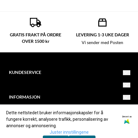
GRATIS FRAKT PÅ ORDRE
LEVERING 1-3 UKE DAGER
OVER 1500 kr
Vi sender med Posten
KUNDESERVICE
line@englerogpirater.no
Vilkår
INFORMASJON
33697500
Kontakt oss
Om oss
FØLG OSS
Dette nettstedet bruker informasjonskapsler for å
Engler og pirater as
Opprett konto
Drevet av
fungere korrekt, analysere trafikk, personalisering av
Om informasjonskapsler
Facebook
annonser og annonsering.
Vetsveien 644
Logg inn
Juster innstillingene
Instagram