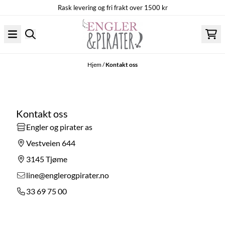
Rask levering og fri frakt over 1500 kr
Hopp til innhold
Hjem
/
Kontakt oss
Kontakt oss
Engler og pirater as
Vestveien 644
3145 Tjøme
line@englerogpirater.no
33 69 75 00