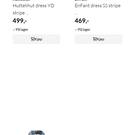
Huttelihut dress YD
EnFant dress SS stripe
stripe ...
...
499,-
469,-
På lager
På lager
Kjøp
Kjøp