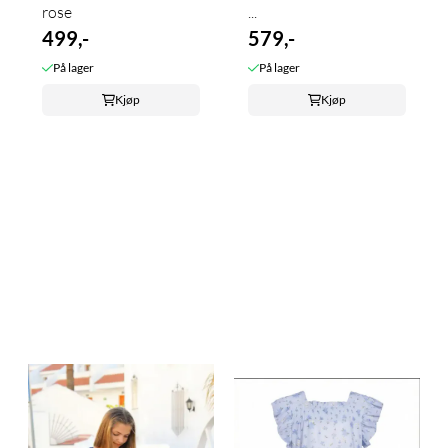
rose
...
499,-
579,-
På lager
På lager
Kjøp
Kjøp