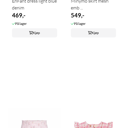
EnFant dress light blue
Minymo skirt mesh
denim
emb ...
469,-
549,-
På lager
På lager
Kjøp
Kjøp