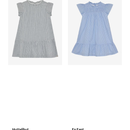
Huttelihut
En Fant