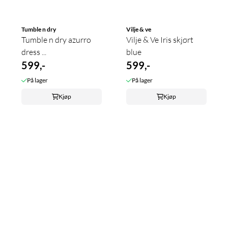
Tumble n dry
Vilje & ve
Tumble n dry azurro
Vilje & Ve Iris skjørt
dress ...
blue
599,-
599,-
På lager
På lager
Kjøp
Kjøp