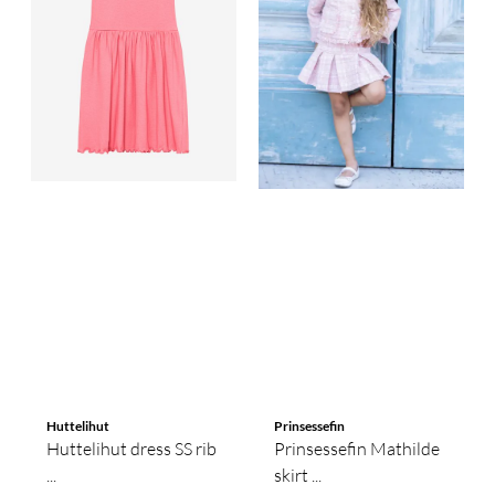
Huttelihut
Prinsessefin
Huttelihut dress SS rib
Prinsessefin Mathilde
...
skirt ...