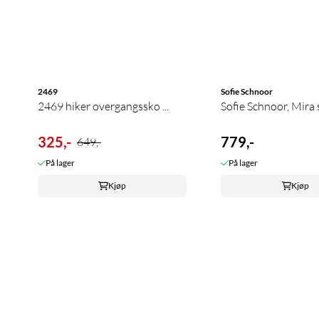
2469
Sofie Schnoor
2469 hiker overgangssko ...
Sofie Schnoor, Mira s
325,-
779,-
649,-
På lager
På lager
Kjøp
Kjøp