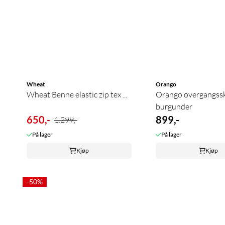
Wheat
Orango
Wheat Benne elastic zip tex ...
Orango overgangss
burgunder
650,-
899,-
1.299,-
På lager
På lager
Kjøp
Kjøp
-50%