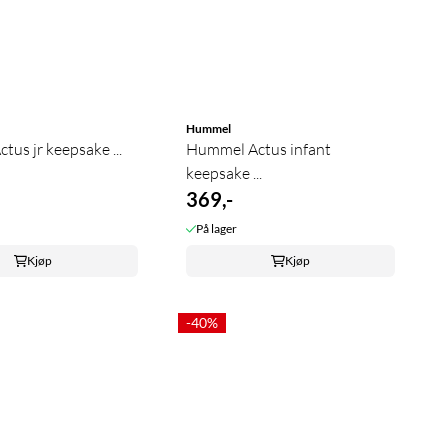
Hummel
us jr keepsake ...
Hummel Actus infant
keepsake ...
369,-
På lager
Kjøp
Kjøp
-40%