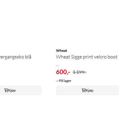
Wheat
ergangssko blå
Wheat Sigge print velcro boot
...
600,-
1.199,-
På lager
Kjøp
Kjøp