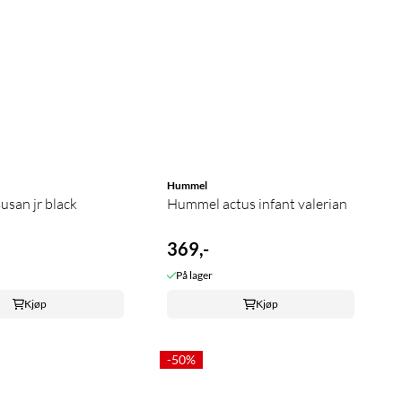
Hummel
san jr black
Hummel actus infant valerian
369,-
På lager
Kjøp
Kjøp
-50%