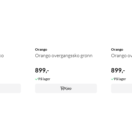
Orango
Orango
ko
Orango overgangssko grønn
Orango ov
899,-
899,-
På lager
På lager
Kjøp