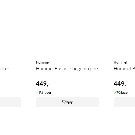
Hummel
Hummel
ter ...
Hummel Busan jr begonia pink
Hummel Bu
449,-
449,-
På lager
På lager
Kjøp