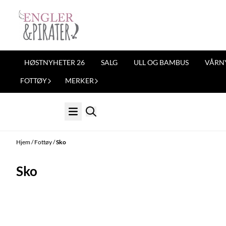
Hopp til innhold
HØSTNYHETER 26
SALG
ULL OG BAMBUS
VÅRN
FOTTØY
MERKER
Hjem
/
Fottøy
/
Sko
Sko