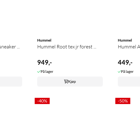
Hummel
Hummel
neaker ...
Hummel Root tex jr forest ...
Hummel Act
949,-
449,-
På lager
På lager
Kjøp
-40%
-50%