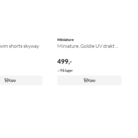
Miniature
im shorts skyway
Miniature, Goldie UV drakt ...
499,-
På lager
Kjøp
Kjøp