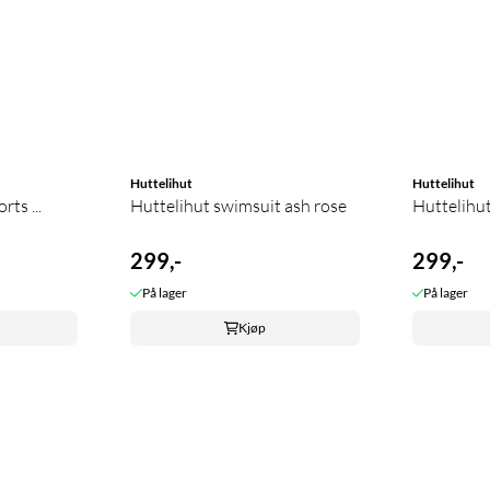
Huttelihut
Huttelihut
ts ...
Huttelihut swimsuit ash rose
Huttelihut 
299,-
299,-
På lager
På lager
Kjøp