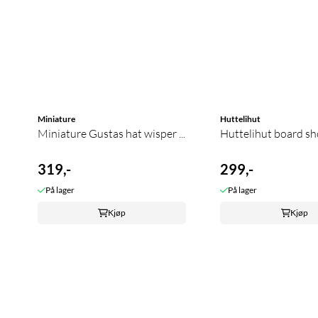
Miniature
Huttelihut
Miniature Gustas hat wisper ...
Huttelihut board shor
319,-
299,-
På lager
På lager
Kjøp
Kjøp