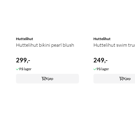
Huttelihut
Huttelihut
Huttelihut bikini pearl blush
Huttelihut swim trun
299,-
249,-
På lager
På lager
Kjøp
Kjøp