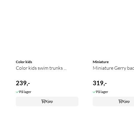
Color kids
Miniature
Color kids swim trunks ...
Miniature Gerry bade
239,-
319,-
På lager
På lager
Kjøp
Kjøp