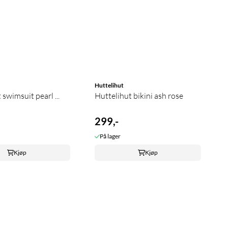
Huttelihut
swimsuit pearl ...
Huttelihut bikini ash rose
299,-
På lager
Kjøp
Kjøp