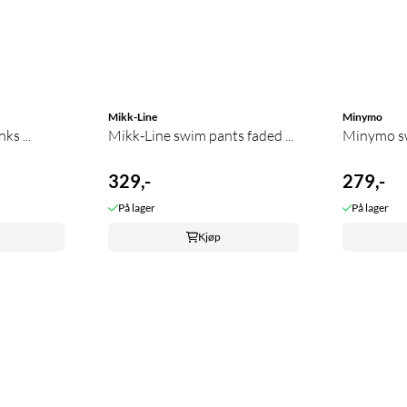
Mikk-Line
Minymo
ks ...
Mikk-Line swim pants faded ...
Minymo sw
329,-
279,-
På lager
På lager
Kjøp