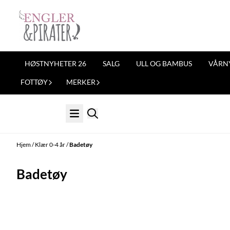
Hopp til innhold
HØSTNYHETER 26
SALG
ULL OG BAMBUS
VÅRN
FOTTØY
MERKER
Hjem
/
Klær 0-4 år
/
Badetøy
Badetøy