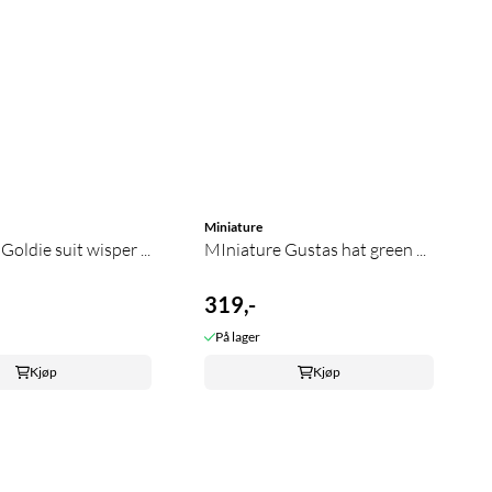
Miniature
Goldie suit wisper ...
MIniature Gustas hat green ...
319,-
På lager
Kjøp
Kjøp