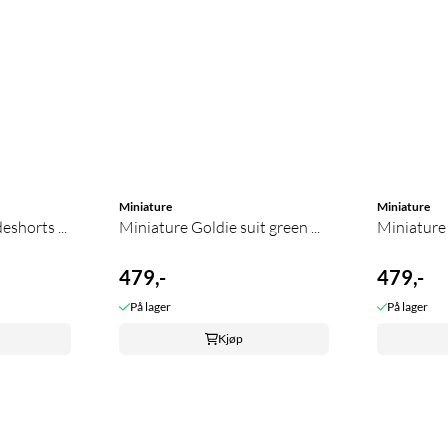
Miniature
Miniature
shorts ...
Miniature Goldie suit green ...
Miniature 
479,-
479,-
På lager
På lager
Kjøp