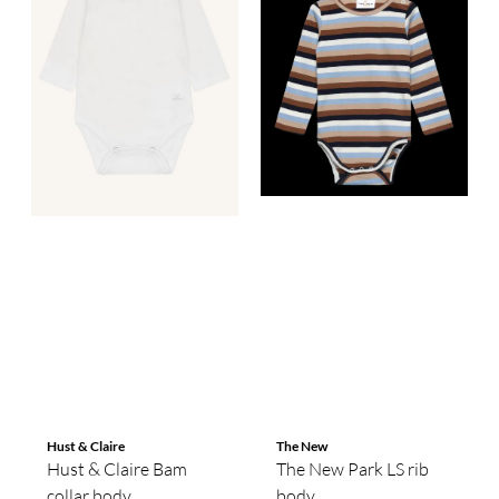
Hust & Claire
The New
Hust & Claire Bam
The New Park LS rib
collar body ...
body ...