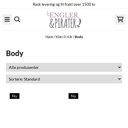
Rask levering og fri frakt over 1500 kr
Hopp til innhold
Hjem
/
Klær 0-4 år
/
Body
Body
Ny
Ny