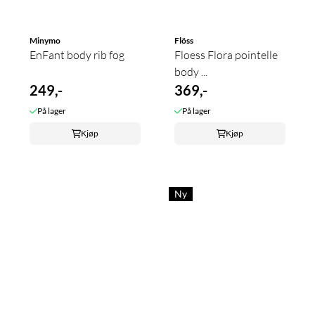
Minymo
Flöss
EnFant body rib fog
Floess Flora pointelle
body ...
249,-
369,-
På lager
På lager
Kjøp
Kjøp
Ny