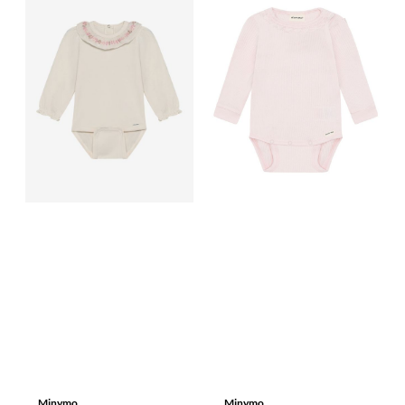
Minymo
Minymo