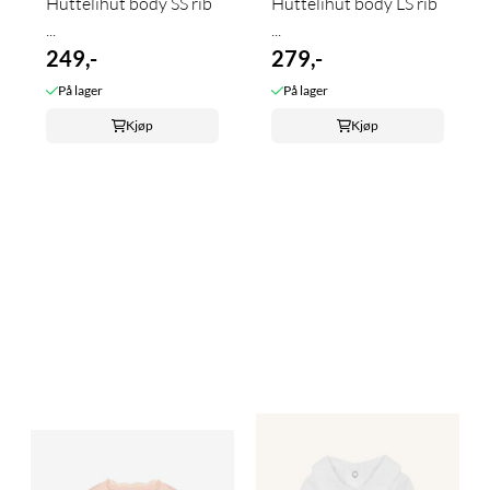
Huttelihut body SS rib
Huttelihut body LS rib
...
...
249,-
279,-
På lager
På lager
Kjøp
Kjøp