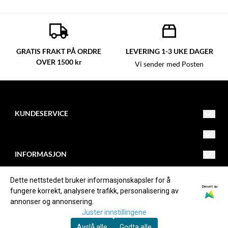
GRATIS FRAKT PÅ ORDRE
LEVERING 1-3 UKE DAGER
OVER 1500 kr
Vi sender med Posten
KUNDESERVICE
line@englerogpirater.no
Vilkår
INFORMASJON
33697500
Kontakt oss
Om oss
FØLG OSS
Dette nettstedet bruker informasjonskapsler for å
Engler og pirater as
Opprett konto
Drevet av
fungere korrekt, analysere trafikk, personalisering av
Om informasjonskapsler
Facebook
annonser og annonsering.
Vetsveien 644
Logg inn
Juster innstillingene
Instagram
Avslå alle
Godta alle
3145 Tjøme