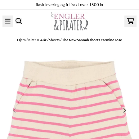
Rask levering og fri frakt over 1500 kr
Hopp til innhold
Hjem
/
Klær 0-4 år
/
Shorts
/
The New Sannah shorts carmine rose